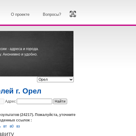
О проекте
Вопросы?
ии - адреса и города.
. Анонимно и удобно.
лей г. Орел
Адрес
езультатов (24217). Пожалуйста, уточните
еденных ссылок :
ь
вт
в0
вз
авиту