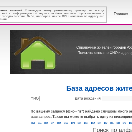
очник жителей
. Благодаря этому уникальному проекту, вы всегда
 найти информацию об адресе любого человека, проживающего в
Главная
х городах России. Либо, наоборот, найти ФИО человека по адресу его
ания.
Справочник жителей городов Росс
Поиск человека по ФИО и адресу
База адресов жите
ФИО
Дата рождения
По вашему запросу (фио - "в") найдено слишком много р
ваш запрос.
Также вы можете выбрать одну из нижеприв
ва
вд
во
ви
ве
вш
вл
вя
вы
вр
вн
ву
вс
вв
вe
в
Поиск по алф