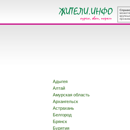
Справ
можете
крупны
прожив
Адыгея
Алтай
Амурская область
Архангельск
Астрахань
Белгород
Брянск
Бурятия