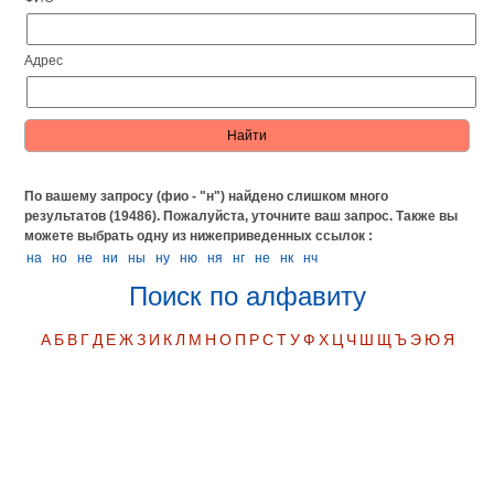
Адрес
По вашему запросу (фио - "н") найдено слишком много
результатов (19486). Пожалуйста, уточните ваш запрос.
Также вы
можете выбрать одну из нижеприведенных ссылок :
на
но
не
ни
ны
ну
ню
ня
нг
нe
нк
нч
Поиск по алфавиту
А
Б
В
Г
Д
Е
Ж
З
И
К
Л
М
Н
О
П
Р
С
Т
У
Ф
Х
Ц
Ч
Ш
Щ
Ъ
Э
Ю
Я