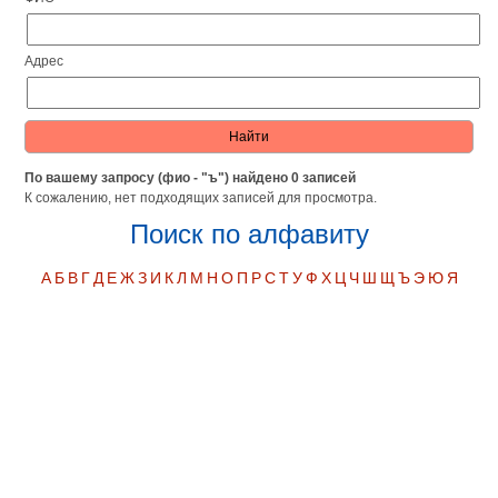
Адрес
По вашему запросу (фио - "ъ") найдено 0 записей
К сожалению, нет подходящих записей для просмотра.
Поиск по алфавиту
А
Б
В
Г
Д
Е
Ж
З
И
К
Л
М
Н
О
П
Р
С
Т
У
Ф
Х
Ц
Ч
Ш
Щ
Ъ
Э
Ю
Я