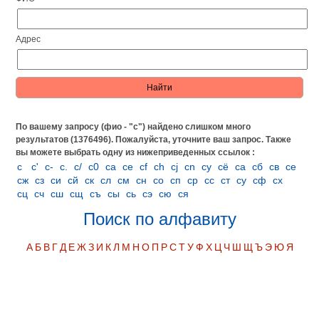
Адрес
По вашему запросу (фио - "с") найдено слишком много
результатов (1376496). Пожалуйста, уточните ваш запрос.
Также
вы можете выбрать одну из нижеприведенных ссылок :
с
с'
с-
с.
с/
с0
сa
сe
сf
сh
сj
сn
сy
сё
са
сб
св
се
сж
сз
си
сй
ск
сл
см
сн
со
сп
ср
сс
ст
су
сф
сх
сц
сч
сш
сщ
съ
сы
сь
сэ
сю
ся
Поиск по алфавиту
А
Б
В
Г
Д
Е
Ж
З
И
К
Л
М
Н
О
П
Р
С
Т
У
Ф
Х
Ц
Ч
Ш
Щ
Ъ
Э
Ю
Я