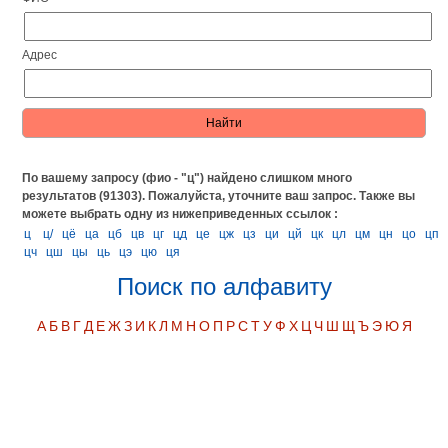
Адрес
По вашему запросу (фио - "ц") найдено слишком много
результатов (91303). Пожалуйста, уточните ваш запрос.
Также вы
можете выбрать одну из нижеприведенных ссылок :
ц
ц/
цё
ца
цб
цв
цг
цд
це
цж
цз
ци
цй
цк
цл
цм
цн
цо
цп
цч
цш
цы
ць
цэ
цю
ця
Поиск по алфавиту
А
Б
В
Г
Д
Е
Ж
З
И
К
Л
М
Н
О
П
Р
С
Т
У
Ф
Х
Ц
Ч
Ш
Щ
Ъ
Э
Ю
Я