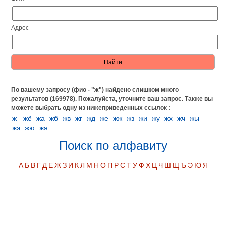
Адрес
По вашему запросу (фио - "ж") найдено слишком много
результатов (169978). Пожалуйста, уточните ваш запрос.
Также вы
можете выбрать одну из нижеприведенных ссылок :
ж
жё
жа
жб
жв
жг
жд
же
жж
жз
жи
жу
жх
жч
жы
жэ
жю
жя
Поиск по алфавиту
А
Б
В
Г
Д
Е
Ж
З
И
К
Л
М
Н
О
П
Р
С
Т
У
Ф
Х
Ц
Ч
Ш
Щ
Ъ
Э
Ю
Я