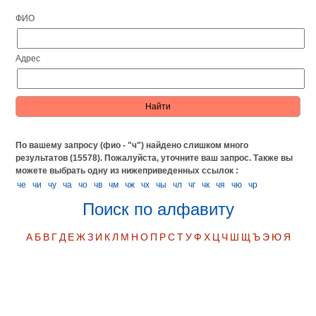
ФИО
Адрес
По вашему запросу (фио - "ч") найдено слишком много
результатов (15578). Пожалуйста, уточните ваш запрос.
Также вы
можете выбрать одну из нижеприведенных ссылок :
че
чи
чу
ча
чо
чв
чм
чж
чх
чы
чл
чг
чк
чя
чю
чр
Поиск по алфавиту
А
Б
В
Г
Д
Е
Ж
З
И
К
Л
М
Н
О
П
Р
С
Т
У
Ф
Х
Ц
Ч
Ш
Щ
Ъ
Э
Ю
Я