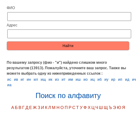
ФИО
Адрес
По вашему запросу (фио - "и") найдено слишком много
результатов (13913). Пожалуйста, уточните ваш запрос.
Также вы
можете выбрать одну из нижеприведенных ссылок :
ис
ив
иг
ин
ил
ищ
ик
из
ит
им
иш
ио
иц
иб
иу
ир
ип
ид
и
иа
Поиск по алфавиту
А
Б
В
Г
Д
Е
Ж
З
И
К
Л
М
Н
О
П
Р
С
Т
У
Ф
Х
Ц
Ч
Ш
Щ
Ъ
Э
Ю
Я