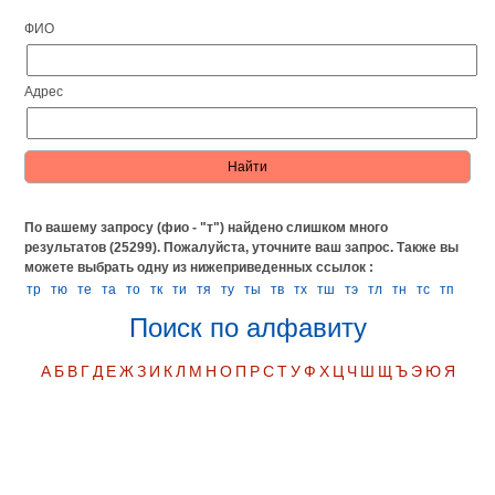
ФИО
Адрес
По вашему запросу (фио - "т") найдено слишком много
результатов (25299). Пожалуйста, уточните ваш запрос.
Также вы
можете выбрать одну из нижеприведенных ссылок :
тр
тю
те
та
то
тк
ти
тя
ту
ты
тв
тх
тш
тэ
тл
тн
тс
тп
Поиск по алфавиту
А
Б
В
Г
Д
Е
Ж
З
И
К
Л
М
Н
О
П
Р
С
Т
У
Ф
Х
Ц
Ч
Ш
Щ
Ъ
Э
Ю
Я