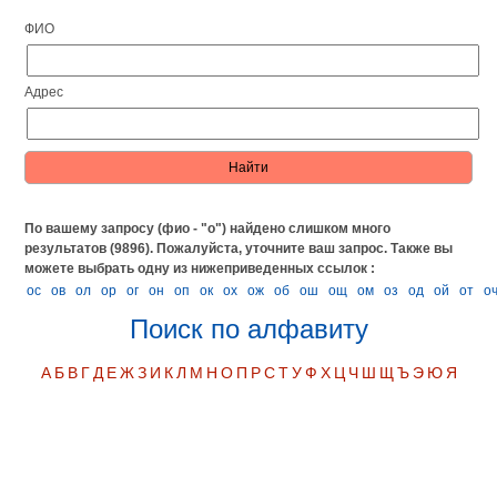
ФИО
Адрес
По вашему запросу (фио - "о") найдено слишком много
результатов (9896). Пожалуйста, уточните ваш запрос.
Также вы
можете выбрать одну из нижеприведенных ссылок :
ос
ов
ол
ор
ог
он
оп
ок
ох
ож
об
ош
ощ
ом
оз
од
ой
от
о
Поиск по алфавиту
А
Б
В
Г
Д
Е
Ж
З
И
К
Л
М
Н
О
П
Р
С
Т
У
Ф
Х
Ц
Ч
Ш
Щ
Ъ
Э
Ю
Я