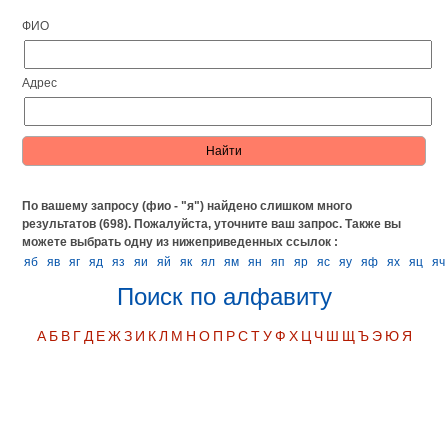
ФИО
Адрес
По вашему запросу (фио - "я") найдено слишком много
результатов (698). Пожалуйста, уточните ваш запрос.
Также вы
можете выбрать одну из нижеприведенных ссылок :
яб
яв
яг
яд
яз
яи
яй
як
ял
ям
ян
яп
яр
яс
яу
яф
ях
яц
яч
Поиск по алфавиту
А
Б
В
Г
Д
Е
Ж
З
И
К
Л
М
Н
О
П
Р
С
Т
У
Ф
Х
Ц
Ч
Ш
Щ
Ъ
Э
Ю
Я