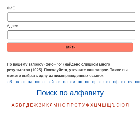
ФИО
Адрес
По вашему запросу (фио - "о") найдено слишком много
результатов (1025). Пожалуйста, уточните ваш запрос.
Также вы
можете выбрать одну из нижеприведенных ссылок :
об
ов
ог
од
ож
оз
ой
ок
ол
ом
он
оп
ор
ос
от
оф
ох
оч
о
Поиск по алфавиту
А
Б
В
Г
Д
Е
Ж
З
И
К
Л
М
Н
О
П
Р
С
Т
У
Ф
Х
Ц
Ч
Ш
Щ
Ъ
Э
Ю
Я