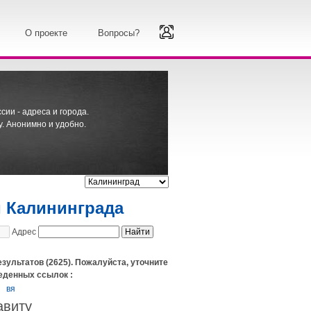
О проекте
Вопросы?
ии - адреса и города.
. Анонимно и удобно.
й Калининграда
Адрес
зультатов (2625). Пожалуйста, уточните
еденных ссылок :
вя
авиту