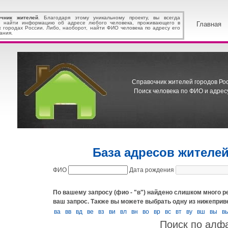
очник жителей
. Благодаря этому уникальному проекту, вы всегда
 найти информацию об адресе любого человека, проживающего в
Главная
х городах России. Либо, наоборот, найти ФИО человека по адресу его
ания.
Справочник жителей городов Росс
Поиск человека по ФИО и адресу
База адресов жителе
ФИО
Дата рождения
По вашему запросу (фио - "в") найдено слишком много ре
ваш запрос.
Также вы можете выбрать одну из нижеприв
ва
вв
вд
ве
вз
ви
вл
вн
во
вр
вс
вт
ву
вш
вы
вь
Поиск по алф