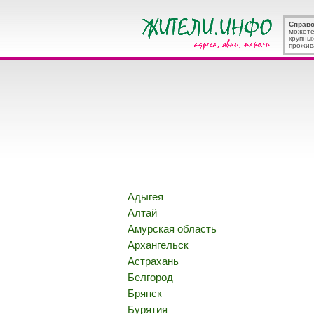
Справ
можете
крупны
прожив
Адыгея
Алтай
Амурская область
Архангельск
Астрахань
Белгород
Брянск
Бурятия