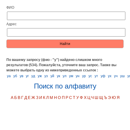
ФИО
Адрес
По вашему запросу (фио - "у") найдено слишком много
результатов (534). Пожалуйста, уточните ваш запрос.
Также вы
можете выбрать одну из нижеприведенных ссылок :
уа
уб
ув
уг
уд
уж
уз
уй
ук
ул
ум
ун
ур
ус
ут
уф
ух
уч
уш
у
Поиск по алфавиту
А
Б
В
Г
Д
Е
Ж
З
И
К
Л
М
Н
О
П
Р
С
Т
У
Ф
Х
Ц
Ч
Ш
Щ
Ъ
Э
Ю
Я