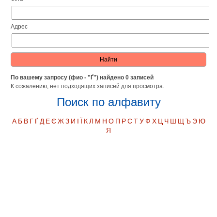
Адрес
По вашему запросу (фио - "Ґ") найдено 0 записей
К сожалению, нет подходящих записей для просмотра.
Поиск по алфавиту
А
Б
В
Г
Ґ
Д
Е
Є
Ж
З
И
І
Ї
К
Л
М
Н
О
П
Р
С
Т
У
Ф
Х
Ц
Ч
Ш
Щ
Ъ
Э
Ю
Я