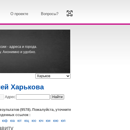
О проекте
Вопросы?
ии - адреса и города.
. Анонимно и удобно.
лей Харькова
Адрес
езультатов (9578). Пожалуйста, уточните
еденных ссылок :
юф
юа
ют
юц
юо
юч
юи
юю
юп
авиту