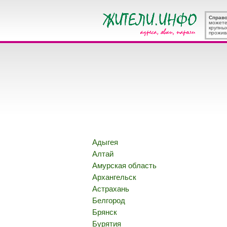
Справ
можете
крупны
прожив
Адыгея
Алтай
Амурская область
Архангельск
Астрахань
Белгород
Брянск
Бурятия