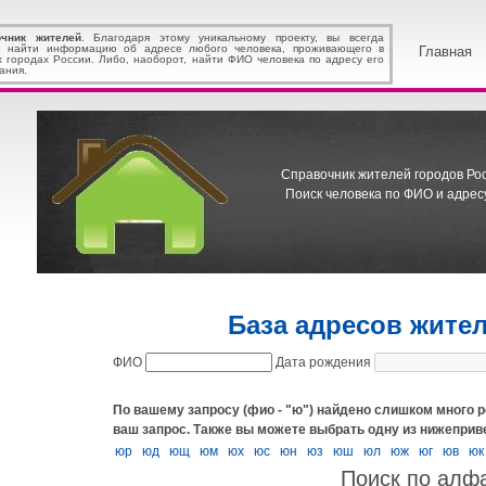
очник жителей
. Благодаря этому уникальному проекту, вы всегда
 найти информацию об адресе любого человека, проживающего в
Главная
х городах России. Либо, наоборот, найти ФИО человека по адресу его
ания.
Справочник жителей городов Росс
Поиск человека по ФИО и адресу
База адресов жите
ФИО
Дата рождения
По вашему запросу (фио - "ю") найдено слишком много р
ваш запрос.
Также вы можете выбрать одну из нижеприв
юр
юд
ющ
юм
юх
юс
юн
юз
юш
юл
юж
юг
юв
юк
Поиск по алф