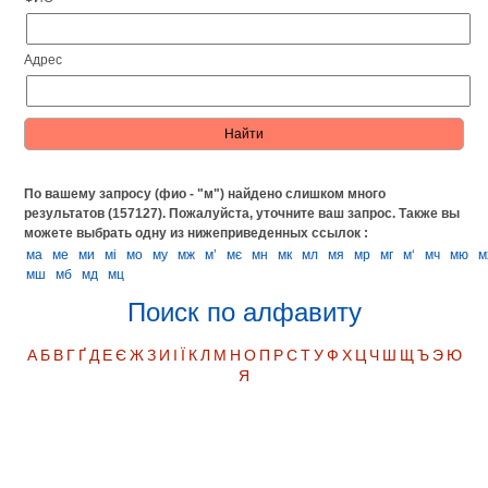
Адрес
По вашему запросу (фио - "м") найдено слишком много
результатов (157127). Пожалуйста, уточните ваш запрос.
Также вы
можете выбрать одну из нижеприведенных ссылок :
ма
ме
ми
мі
мо
му
мж
м’
мє
мн
мк
мл
мя
мр
мг
м‘
мч
мю
м
мш
мб
мд
мц
Поиск по алфавиту
А
Б
В
Г
Ґ
Д
Е
Є
Ж
З
И
І
Ї
К
Л
М
Н
О
П
Р
С
Т
У
Ф
Х
Ц
Ч
Ш
Щ
Ъ
Э
Ю
Я