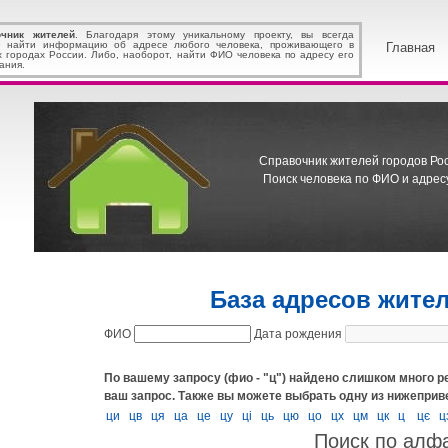
очник жителей
. Благодаря этому уникальному проекту, вы всегда
 найти информацию об адресе любого человека, проживающего в
Главная
х городах России. Либо, наоборот, найти ФИО человека по адресу его
ания.
Справочник жителей городов Росс
Поиск человека по ФИО и адресу
База адресов жите
ФИО
Дата рождения
По вашему запросу (фио - "ц") найдено слишком много р
ваш запрос.
Также вы можете выбрать одну из нижеприв
ци
цв
ця
ца
це
цу
ці
ць
цю
цо
цх
цм
цк
ц
цє
ц
Поиск по алф