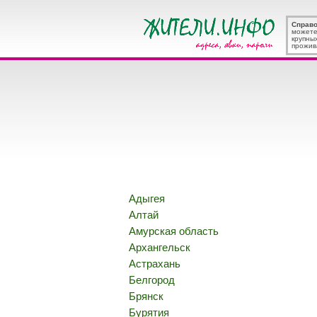
Справ
можете
крупны
прожив
Адыгея
Алтай
Амурская область
Архангельск
Астрахань
Белгород
Брянск
Бурятия