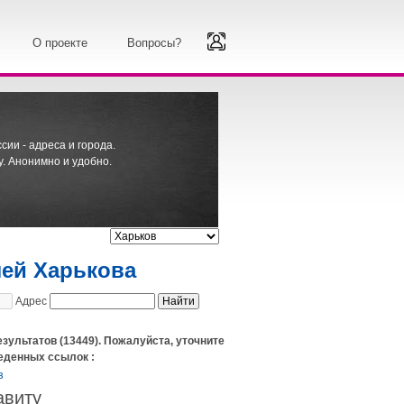
О проекте
Вопросы?
ии - адреса и города.
. Анонимно и удобно.
лей Харькова
Адрес
езультатов (13449). Пожалуйста, уточните
еденных ссылок :
з
авиту