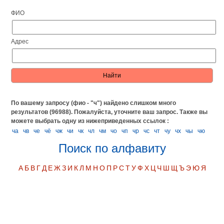
ФИО
Адрес
По вашему запросу (фио - "ч") найдено слишком много
результатов (96988). Пожалуйста, уточните ваш запрос.
Также вы
можете выбрать одну из нижеприведенных ссылок :
ча
чв
че
чё
чж
чи
чк
чл
чм
чо
чп
чр
чс
чт
чу
чх
чы
чю
Поиск по алфавиту
А
Б
В
Г
Д
Е
Ж
З
И
К
Л
М
Н
О
П
Р
С
Т
У
Ф
Х
Ц
Ч
Ш
Щ
Ъ
Э
Ю
Я