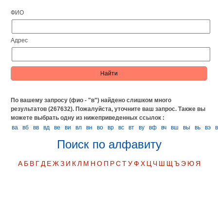
ФИО
Адрес
По вашему запросу (фио - "в") найдено слишком много
результатов (267632). Пожалуйста, уточните ваш запрос.
Также вы
можете выбрать одну из нижеприведенных ссылок :
ва
вб
вв
вд
ве
ви
вл
вн
во
вр
вс
вт
ву
вф
вч
вш
вы
вь
вэ
Поиск по алфавиту
А
Б
В
Г
Д
Е
Ж
З
И
К
Л
М
Н
О
П
Р
С
Т
У
Ф
Х
Ц
Ч
Ш
Щ
Ъ
Э
Ю
Я