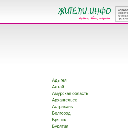
Справ
можете
крупны
прожив
Адыгея
Алтай
Амурская область
Архангельск
Астрахань
Белгород
Брянск
Бурятия