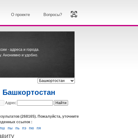
О проекте
Вопросы?
ии - адреса и города.
. Анонимно и удобно.
й Башкортостан
Адрес
езультатов (268165). Пожалуйста, уточните
еденных ссылок :
пш
пы
пь
пэ
пю
пя
авиту