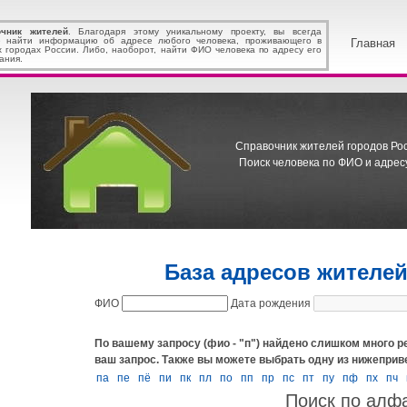
очник жителей
. Благодаря этому уникальному проекту, вы всегда
 найти информацию об адресе любого человека, проживающего в
Главная
х городах России. Либо, наоборот, найти ФИО человека по адресу его
ания.
Справочник жителей городов Росс
Поиск человека по ФИО и адресу
База адресов жителе
ФИО
Дата рождения
По вашему запросу (фио - "п") найдено слишком много р
ваш запрос.
Также вы можете выбрать одну из нижеприв
па
пе
пё
пи
пк
пл
по
пп
пр
пс
пт
пу
пф
пх
пч
Поиск по алф