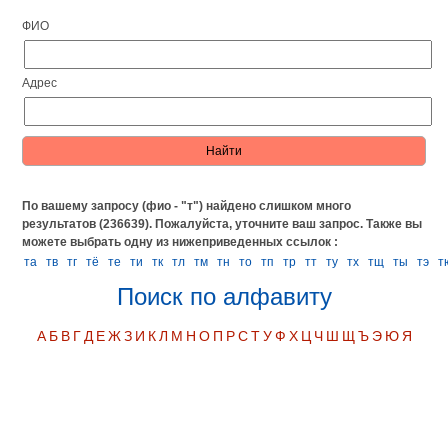
ФИО
Адрес
По вашему запросу (фио - "т") найдено слишком много
результатов (236639). Пожалуйста, уточните ваш запрос.
Также вы
можете выбрать одну из нижеприведенных ссылок :
та
тв
тг
тё
те
ти
тк
тл
тм
тн
то
тп
тр
тт
ту
тх
тщ
ты
тэ
т
Поиск по алфавиту
А
Б
В
Г
Д
Е
Ж
З
И
К
Л
М
Н
О
П
Р
С
Т
У
Ф
Х
Ц
Ч
Ш
Щ
Ъ
Э
Ю
Я