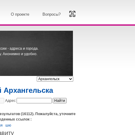
О проекте
Вопросы?
ии - адреса и города.
. Анонимно и удобно.
й Архангельска
Адрес
езультатов (16112). Пожалуйста, уточните
еденных ссылок :
шя
шю
авиту