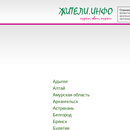
Справ
можете
крупны
прожив
Адыгея
Алтай
Амурская область
Архангельск
Астрахань
Белгород
Брянск
Бурятия