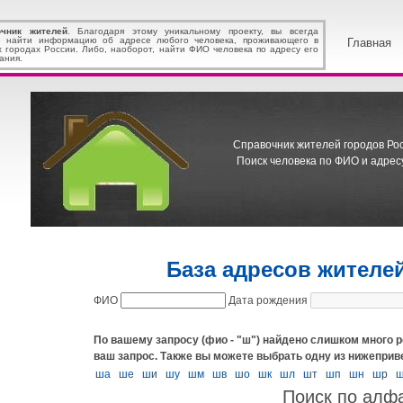
очник жителей
. Благодаря этому уникальному проекту, вы всегда
 найти информацию об адресе любого человека, проживающего в
Главная
х городах России. Либо, наоборот, найти ФИО человека по адресу его
ания.
Справочник жителей городов Росс
Поиск человека по ФИО и адресу
База адресов жителе
ФИО
Дата рождения
По вашему запросу (фио - "ш") найдено слишком много р
ваш запрос.
Также вы можете выбрать одну из нижеприв
ша
ше
ши
шу
шм
шв
шо
шк
шл
шт
шп
шн
шр
Поиск по алф