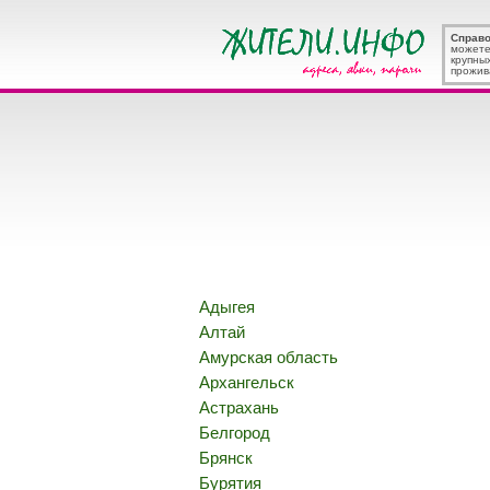
Справ
можете
крупны
прожив
Адыгея
Алтай
Амурская область
Архангельск
Астрахань
Белгород
Брянск
Бурятия