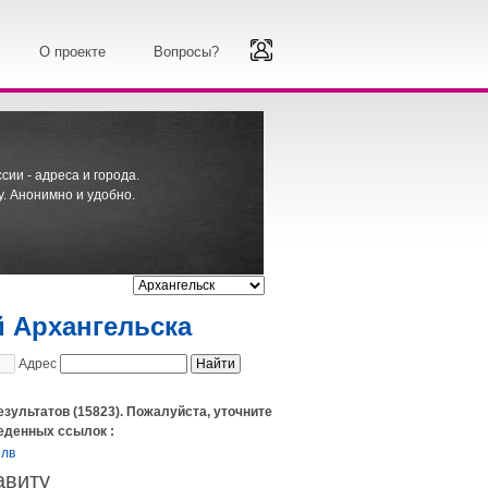
О проекте
Вопросы?
ии - адреса и города.
. Анонимно и удобно.
й Архангельска
Адрес
езультатов (15823). Пожалуйста, уточните
еденных ссылок :
лв
авиту