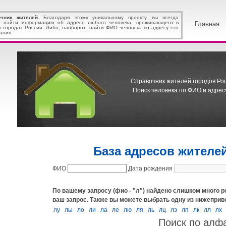
очник жителей
. Благодаря этому уникальному проекту, вы всегда
 найти информацию об адресе любого человека, проживающего в
Главная
х городах России. Либо, наоборот, найти ФИО человека по адресу его
ания.
Справочник жителей городов Росс
Поиск человека по ФИО и адресу
База адресов жителе
ФИО
Дата рождения
По вашему запросу (фио - "л") найдено слишком много р
ваш запрос.
Также вы можете выбрать одну из нижеприв
лу
лы
ло
ли
ла
ле
лю
ля
ль
лц
лэ
лп
лк
лл
лх
Поиск по алф