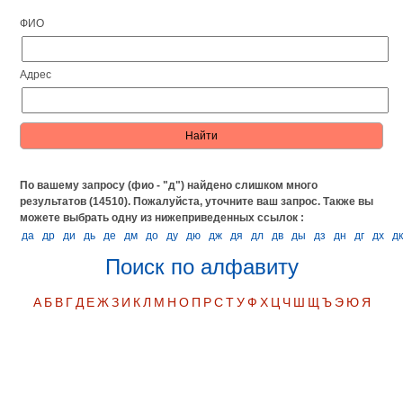
ФИО
Адрес
По вашему запросу (фио - "д") найдено слишком много
результатов (14510). Пожалуйста, уточните ваш запрос.
Также вы
можете выбрать одну из нижеприведенных ссылок :
да
др
ди
дь
де
дм
до
ду
дю
дж
дя
дл
дв
ды
дз
дн
дг
дх
д
Поиск по алфавиту
А
Б
В
Г
Д
Е
Ж
З
И
К
Л
М
Н
О
П
Р
С
Т
У
Ф
Х
Ц
Ч
Ш
Щ
Ъ
Э
Ю
Я