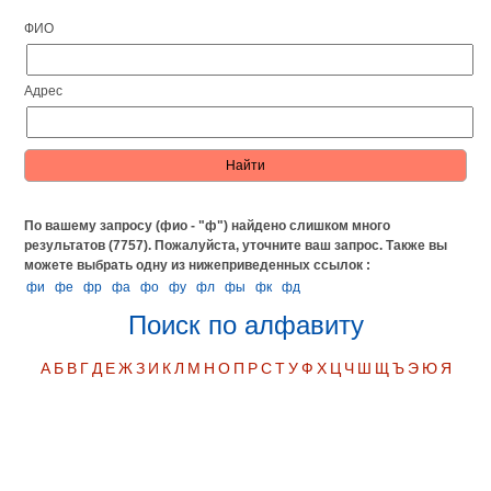
ФИО
Адрес
По вашему запросу (фио - "ф") найдено слишком много
результатов (7757). Пожалуйста, уточните ваш запрос.
Также вы
можете выбрать одну из нижеприведенных ссылок :
фи
фе
фр
фа
фо
фу
фл
фы
фк
фд
Поиск по алфавиту
А
Б
В
Г
Д
Е
Ж
З
И
К
Л
М
Н
О
П
Р
С
Т
У
Ф
Х
Ц
Ч
Ш
Щ
Ъ
Э
Ю
Я