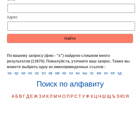
Адрес
По вашему запросу (фио - "х") найдено слишком много
результатов (13870). Пожалуйста, уточните ваш запрос.
Также вы
можете выбрать одну из нижеприведенных ссылок :
ха
хр
хи
хо
ху
хл
хв
хм
хе
хэ
хн
хы
хс
хю
хх
хя
хд
Поиск по алфавиту
А
Б
В
Г
Д
Е
Ж
З
И
К
Л
М
Н
О
П
Р
С
Т
У
Ф
Х
Ц
Ч
Ш
Щ
Ъ
Э
Ю
Я