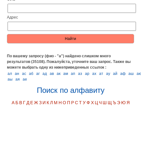
Адрес
По вашему запросу (фио - "а") найдено слишком много
результатов (35108). Пожалуйста, уточните ваш запрос.
Также вы
можете выбрать одну из нижеприведенных ссылок :
ал
ан
ас
аб
аг
ад
ав
ак
ам
ап
аз
ар
ах
ат
ау
ай
аф
аш
а
аы
ая
ае
Поиск по алфавиту
А
Б
В
Г
Д
Е
Ж
З
И
К
Л
М
Н
О
П
Р
С
Т
У
Ф
Х
Ц
Ч
Ш
Щ
Ъ
Э
Ю
Я