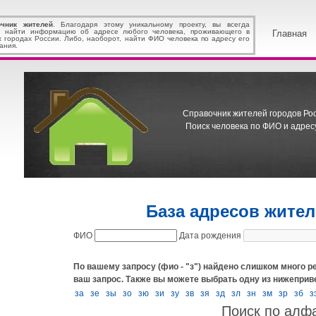
очник жителей
. Благодаря этому уникальному проекту, вы всегда
 найти информацию об адресе любого человека, проживающего в
Главная
х городах России. Либо, наоборот, найти ФИО человека по адресу его
ания.
Справочник жителей городов Росс
Поиск человека по ФИО и адресу
База адресов жите
ФИО
Дата рождения
По вашему запросу (фио - "з") найдено слишком много ре
ваш запрос.
Также вы можете выбрать одну из нижеприв
за
зе
зы
зо
зю
зи
зу
зв
зя
зд
зл
зн
зм
зр
зб
з
Поиск по алф