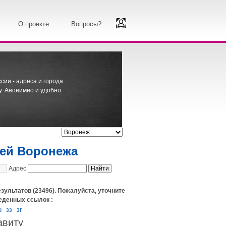
О проекте
Вопросы?
ии - адреса и города.
. Анонимно и удобно.
лей Воронежа
Адрес
зультатов (23496). Пожалуйста, уточните
еденных ссылок :
э
зз
зг
авиту