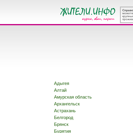
Справ
можете
крупны
прожив
Адыгея
Алтай
Амурская область
Архангельск
Астрахань
Белгород
Брянск
Бурятия