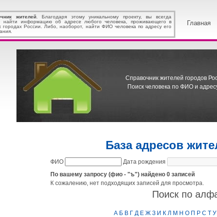
очник жителей
. Благодаря этому уникальному проекту, вы всегда
 найти информацию об адресе любого человека, проживающего в
Главная
х городах России. Либо, наоборот, найти ФИО человека по адресу его
ания.
Справочник жителей городов Росс
Поиск человека по ФИО и адресу
База адресов жит
ФИО
Дата рождения
По вашему запросу (фио - "ъ") найдено 0 записей
К сожалению, нет подходящих записей для просмотра.
Поиск по алф
А
Б
В
Г
Д
Е
Ж
З
И
К
Л
М
Н
О
П
Р
С
Т
У