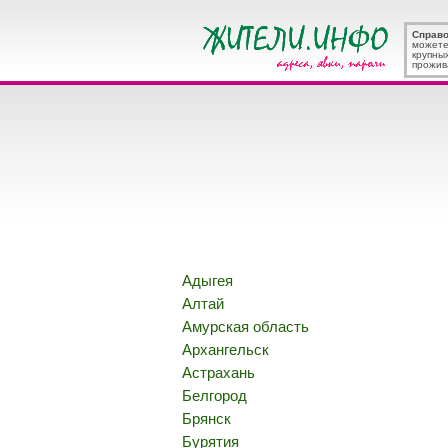
Справ
можете
крупны
прожив
Адыгея
Алтай
Амурская область
Архангельск
Астрахань
Белгород
Брянск
Бурятия