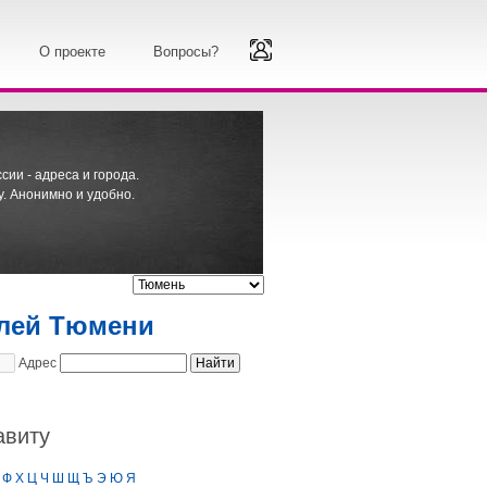
О проекте
Вопросы?
ии - адреса и города.
. Анонимно и удобно.
елей Тюмени
Адрес
авиту
Ф
Х
Ц
Ч
Ш
Щ
Ъ
Э
Ю
Я