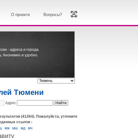
О проекте
Вопросы?
ии - адреса и города.
. Анонимно и удобно.
елей Тюмени
Адрес
езультатов (41264). Пожалуйста, уточните
еденных ссылок :
ц
мж
мш
мд
мч
авиту