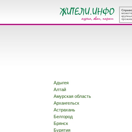
Справ
можете
крупны
прожив
Адыгея
Алтай
Амурская область
Архангельск
Астрахань
Белгород
Брянск
Бурятия