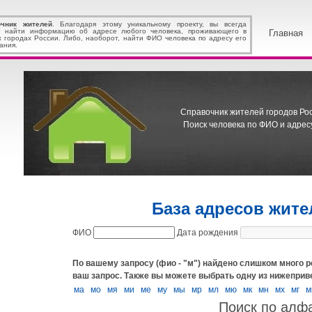
очник жителей
. Благодаря этому уникальному проекту, вы всегда
 найти информацию об адресе любого человека, проживающего в
Главная
х городах России. Либо, наоборот, найти ФИО человека по адресу его
ания.
Справочник жителей городов Росс
Поиск человека по ФИО и адресу
База адресов жит
ФИО
Дата рождения
По вашему запросу (фио - "м") найдено слишком много р
ваш запрос.
Также вы можете выбрать одну из нижеприв
ма
мо
мя
ми
ме
му
мы
мр
мл
мю
мк
мн
мх
мг
м
Поиск по алф