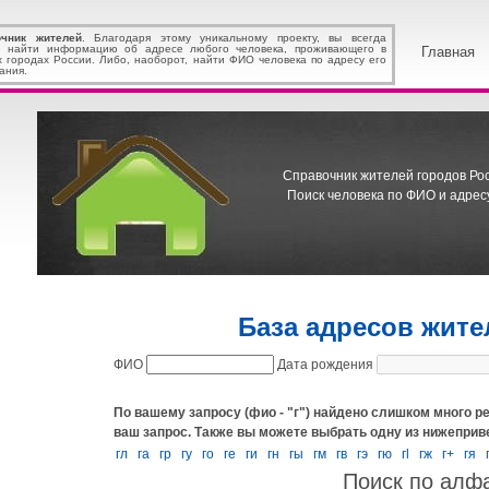
очник жителей
. Благодаря этому уникальному проекту, вы всегда
 найти информацию об адресе любого человека, проживающего в
Главная
х городах России. Либо, наоборот, найти ФИО человека по адресу его
ания.
Справочник жителей городов Росс
Поиск человека по ФИО и адресу
База адресов жит
ФИО
Дата рождения
По вашему запросу (фио - "г") найдено слишком много ре
ваш запрос.
Также вы можете выбрать одну из нижеприв
гл
га
гр
гу
го
ге
ги
гн
гы
гм
гв
гэ
гю
гl
гж
г+
гя
Поиск по алф