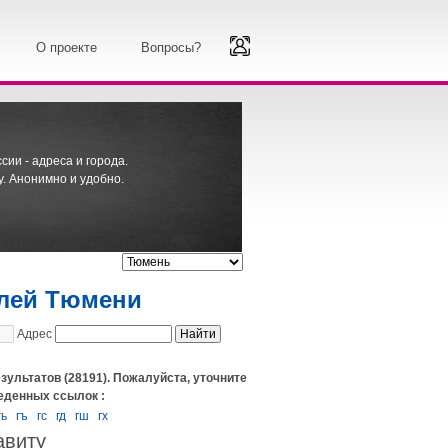
О проекте
Вопросы?
ии - адреса и города.
. Анонимно и удобно.
елей Тюмени
Адрес
зультатов (28191). Пожалуйста, уточните
еденных ссылок :
гь
гъ
гс
гд
гш
гх
авиту