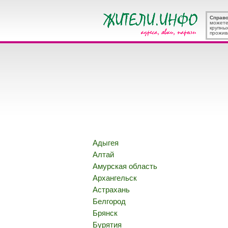
Справ
можете
крупны
прожив
Адыгея
Алтай
Амурская область
Архангельск
Астрахань
Белгород
Брянск
Бурятия