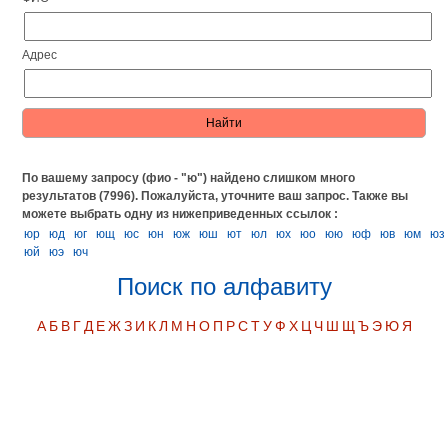
Адрес
По вашему запросу (фио - "ю") найдено слишком много
результатов (7996). Пожалуйста, уточните ваш запрос.
Также вы
можете выбрать одну из нижеприведенных ссылок :
юр
юд
юг
ющ
юс
юн
юж
юш
ют
юл
юх
юо
юю
юф
юв
юм
юз
юй
юэ
юч
Поиск по алфавиту
А
Б
В
Г
Д
Е
Ж
З
И
К
Л
М
Н
О
П
Р
С
Т
У
Ф
Х
Ц
Ч
Ш
Щ
Ъ
Э
Ю
Я