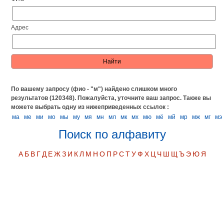
Адрес
По вашему запросу (фио - "м") найдено слишком много
результатов (120348). Пожалуйста, уточните ваш запрос.
Также вы
можете выбрать одну из нижеприведенных ссылок :
ма
ме
ми
мо
мы
му
мя
мн
мл
мк
мх
мю
мё
мй
мр
мж
мг
мэ
Поиск по алфавиту
А
Б
В
Г
Д
Е
Ж
З
И
К
Л
М
Н
О
П
Р
С
Т
У
Ф
Х
Ц
Ч
Ш
Щ
Ъ
Э
Ю
Я