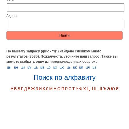
Адрес
По вашему запросу (фио - "ц") найдено слишком много
результатов (8585). Пожалуйста, уточните ваш запрос.
Также вы
можете выбрать одну из нижеприведенных ссылок :
цы
це
ци
цу
ца
цв
цо
цх
цю
ць
цк
цп
ця
цэ
Поиск по алфавиту
А
Б
В
Г
Д
Е
Ж
З
И
К
Л
М
Н
О
П
Р
С
Т
У
Ф
Х
Ц
Ч
Ш
Щ
Ъ
Э
Ю
Я