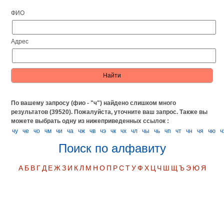
ФИО
Адрес
По вашему запросу (фио - "ч") найдено слишком много
результатов (39520). Пожалуйста, уточните ваш запрос.
Также вы
можете выбрать одну из нижеприведенных ссылок :
чу
че
чо
чм
чи
ча
чж
чв
чэ
чк
чх
чл
чы
чь
чп
чт
чн
чя
чю
ч
Поиск по алфавиту
А
Б
В
Г
Д
Е
Ж
З
И
К
Л
М
Н
О
П
Р
С
Т
У
Ф
Х
Ц
Ч
Ш
Щ
Ъ
Э
Ю
Я