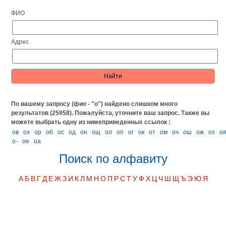
ФИО
Адрес
По вашему запросу (фио - "о") найдено слишком много
результатов (25958). Пожалуйста, уточните ваш запрос.
Также вы
можете выбрать одну из нижеприведенных ссылок :
ов
ох
ор
об
ос
од
он
ощ
ол
оп
ог
ок
от
ом
оч
ош
ож
оз
о
о-
ое
оа
Поиск по алфавиту
А
Б
В
Г
Д
Е
Ж
З
И
К
Л
М
Н
О
П
Р
С
Т
У
Ф
Х
Ц
Ч
Ш
Щ
Ъ
Э
Ю
Я