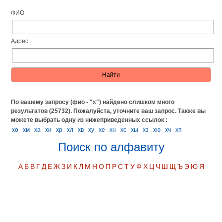
ФИО
Адрес
По вашему запросу (фио - "х") найдено слишком много
результатов (25732). Пожалуйста, уточните ваш запрос.
Также вы
можете выбрать одну из нижеприведенных ссылок :
хо
хм
ха
хи
хр
хл
хв
ху
хе
хн
хс
хы
хз
хю
хч
хп
Поиск по алфавиту
А
Б
В
Г
Д
Е
Ж
З
И
К
Л
М
Н
О
П
Р
С
Т
У
Ф
Х
Ц
Ч
Ш
Щ
Ъ
Э
Ю
Я