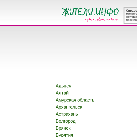
Справ
можете
крупны
прожив
Адыгея
Алтай
Амурская область
Архангельск
Астрахань
Белгород
Брянск
Бурятия