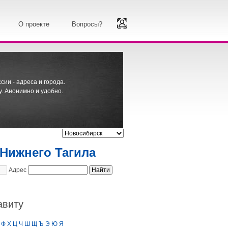
О проекте
Вопросы?
ии - адреса и города.
. Анонимно и удобно.
 Нижнего Тагила
Адрес
авиту
Ф
Х
Ц
Ч
Ш
Щ
Ъ
Э
Ю
Я