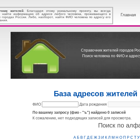
очник жителей
. Благодаря этому уникальному проекту, вы всегда
 найти информацию об адресе любого человека, проживающего в
Главная
х городах России. Либо, наоборот, найти ФИО человека по адресу его
ания.
Справочник жителей городов Росс
Поиск человека по ФИО и адресу
База адресов жителей
ФИО
Дата рождения
По вашему запросу (фио - "ъ") найдено 0 записей
К сожалению, нет подходящих записей для просмотра.
Поиск по алф
А
Б
В
Г
Д
Е
Ж
З
И
К
Л
М
Н
О
П
Р
С
Т
У