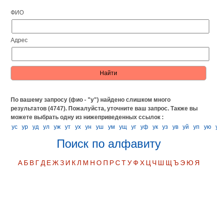
ФИО
Адрес
По вашему запросу (фио - "у") найдено слишком много
результатов (4747). Пожалуйста, уточните ваш запрос.
Также вы
можете выбрать одну из нижеприведенных ссылок :
ус
ур
уд
ул
уж
ут
ух
ун
уш
ум
ущ
уг
уф
ук
уз
ув
уй
уп
ую
Поиск по алфавиту
А
Б
В
Г
Д
Е
Ж
З
И
К
Л
М
Н
О
П
Р
С
Т
У
Ф
Х
Ц
Ч
Ш
Щ
Ъ
Э
Ю
Я