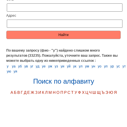
Адрес
По вашему запросу (фио - "у") найдено слишком много
результатов (33235). Пожалуйста, уточните ваш запрос.
Также вы
можете выбрать одну из нижеприведенных ссылок :
у
уа
уб
ув
уг
уд
уе
уж
уз
уи
уй
ук
ул
ум
ун
уо
уп
ур
ус
ут
ую
уя
Поиск по алфавиту
А
Б
В
Г
Д
Е
Ж
З
И
К
Л
М
Н
О
П
Р
С
Т
У
Ф
Х
Ц
Ч
Ш
Щ
Ъ
Э
Ю
Я