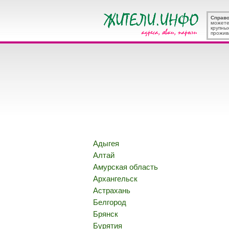
Справ
можете
крупны
прожив
Адыгея
Алтай
Амурская область
Архангельск
Астрахань
Белгород
Брянск
Бурятия