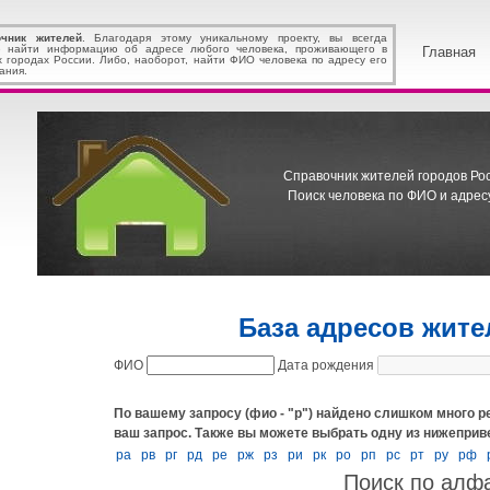
очник жителей
. Благодаря этому уникальному проекту, вы всегда
 найти информацию об адресе любого человека, проживающего в
Главная
х городах России. Либо, наоборот, найти ФИО человека по адресу его
ания.
Справочник жителей городов Росс
Поиск человека по ФИО и адресу
База адресов жит
ФИО
Дата рождения
По вашему запросу (фио - "р") найдено слишком много р
ваш запрос.
Также вы можете выбрать одну из нижеприв
ра
рв
рг
рд
ре
рж
рз
ри
рк
ро
рп
рс
рт
ру
рф
Поиск по алф