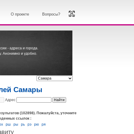
О проекте
Вопросы?
ии - адреса и города.
. Анонимно и удобно.
елей Самары
Адрес
езультатов (102898). Пожалуйста, уточните
еденных ссылок :
рх
рш
ры
рь
рэ
рю
ря
авиту