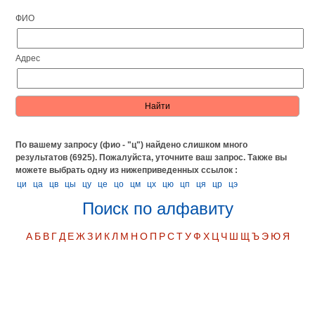
ФИО
Адрес
По вашему запросу (фио - "ц") найдено слишком много
результатов (6925). Пожалуйста, уточните ваш запрос.
Также вы
можете выбрать одну из нижеприведенных ссылок :
ци
ца
цв
цы
цу
це
цо
цм
цх
цю
цп
ця
цр
цэ
Поиск по алфавиту
А
Б
В
Г
Д
Е
Ж
З
И
К
Л
М
Н
О
П
Р
С
Т
У
Ф
Х
Ц
Ч
Ш
Щ
Ъ
Э
Ю
Я