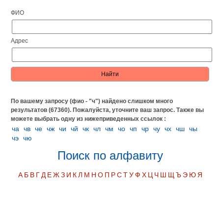
ФИО
Адрес
По вашему запросу (фио - "ч") найдено слишком много
результатов (67360). Пожалуйста, уточните ваш запрос.
Также вы
можете выбрать одну из нижеприведенных ссылок :
ча
чв
че
чж
чи
чй
чк
чл
чм
чо
чп
чр
чу
чх
чш
чы
чэ
чю
Поиск по алфавиту
А
Б
В
Г
Д
Е
Ж
З
И
К
Л
М
Н
О
П
Р
С
Т
У
Ф
Х
Ц
Ч
Ш
Щ
Ъ
Э
Ю
Я