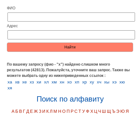
ФИО
Адрес
По вашему запросу (фио - "х") найдено слишком много
результатов (42813). Пожалуйста, уточните ваш запрос.
Также вы
можете выбрать одну из нижеприведенных ссылок :
ха
хв
хе
хз
хи
хл
хм
хн
хо
хп
хр
ху
хч
хы
хэ
хю
хя
Поиск по алфавиту
А
Б
В
Г
Д
Е
Ж
З
И
К
Л
М
Н
О
П
Р
С
Т
У
Ф
Х
Ц
Ч
Ш
Щ
Ъ
Э
Ю
Я