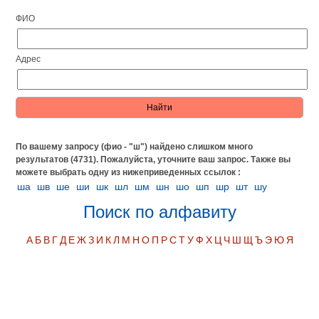
ФИО
Адрес
По вашему запросу (фио - "ш") найдено слишком много
результатов (4731). Пожалуйста, уточните ваш запрос.
Также вы
можете выбрать одну из нижеприведенных ссылок :
ша
шв
ше
ши
шк
шл
шм
шн
шо
шп
шр
шт
шу
Поиск по алфавиту
А
Б
В
Г
Д
Е
Ж
З
И
К
Л
М
Н
О
П
Р
С
Т
У
Ф
Х
Ц
Ч
Ш
Щ
Ъ
Э
Ю
Я