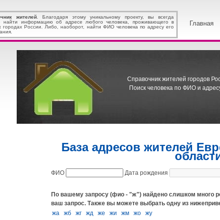
очник жителей
. Благодаря этому уникальному проекту, вы всегда
 найти информацию об адресе любого человека, проживающего в
Главная
х городах России. Либо, наоборот, найти ФИО человека по адресу его
ания.
Справочник жителей городов Росс
Поиск человека по ФИО и адресу
База адресов жителей Ев
област
ФИО
Дата рождения
По вашему запросу (фио - "ж") найдено слишком много р
ваш запрос.
Также вы можете выбрать одну из нижеприв
жа
жб
жг
жд
же
жи
жм
жо
жу