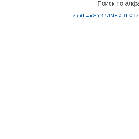
Поиск по алф
А
Б
В
Г
Д
Е
Ж
З
И
К
Л
М
Н
О
П
Р
С
Т
У