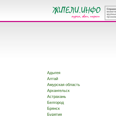
Справ
можете
крупны
прожив
Адыгея
Алтай
Амурская область
Архангельск
Астрахань
Белгород
Брянск
Бурятия