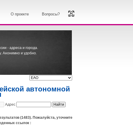
О проекте
Вопросы?
ии - адреса и города.
. Анонимно и удобно.
рейской автономной
и
Адрес
езультатов (1483). Пожалуйста, уточните
еденных ссылок :