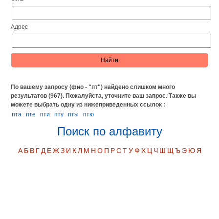
Адрес
По вашему запросу (фио - "пт") найдено слишком много
результатов (967). Пожалуйста, уточните ваш запрос.
Также вы
можете выбрать одну из нижеприведенных ссылок :
пта
пте
пти
пту
пты
птю
Поиск по алфавиту
А
Б
В
Г
Д
Е
Ж
З
И
К
Л
М
Н
О
П
Р
С
Т
У
Ф
Х
Ц
Ч
Ш
Щ
Ъ
Э
Ю
Я