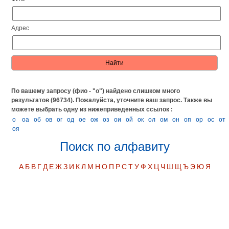
Адрес
По вашему запросу (фио - "о") найдено слишком много
результатов (96734). Пожалуйста, уточните ваш запрос.
Также вы
можете выбрать одну из нижеприведенных ссылок :
о
оа
об
ов
ог
од
ое
ож
оз
ои
ой
ок
ол
ом
он
оп
ор
ос
от
оя
Поиск по алфавиту
А
Б
В
Г
Д
Е
Ж
З
И
К
Л
М
Н
О
П
Р
С
Т
У
Ф
Х
Ц
Ч
Ш
Щ
Ъ
Э
Ю
Я