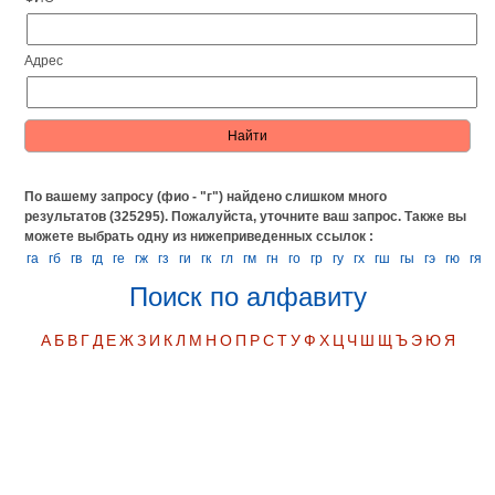
Адрес
По вашему запросу (фио - "г") найдено слишком много
результатов (325295). Пожалуйста, уточните ваш запрос.
Также вы
можете выбрать одну из нижеприведенных ссылок :
га
гб
гв
гд
ге
гж
гз
ги
гк
гл
гм
гн
го
гр
гу
гх
гш
гы
гэ
гю
гя
Поиск по алфавиту
А
Б
В
Г
Д
Е
Ж
З
И
К
Л
М
Н
О
П
Р
С
Т
У
Ф
Х
Ц
Ч
Ш
Щ
Ъ
Э
Ю
Я